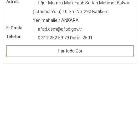
Adres
Uğur Mumcu Mah. Fatih Sultan Mehmet Bulvarı
(İstanbul Yolu) 10. km No: 290 Batıkent
Yenimahalle / ANKARA
E-Posta
afad.dsm@afad.gоv.tr
Telefon
0 312 252 59 79 Dahili: 2501
Haritada Gör