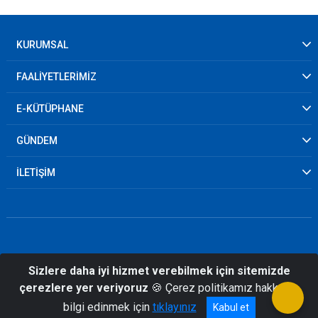
KURUMSAL
FAALİYETLERİMİZ
E-KÜTÜPHANE
GÜNDEM
İLETİŞİM
Sizlere daha iyi hizmet verebilmek için sitemizde
© 2026 Ankara İl Afet ve Acil Durum
çerezlere yer veriyoruz
🍪 Çerez politikamız hakkında
Müdürlüğü
bilgi edinmek için
tıklayınız
Kabul et